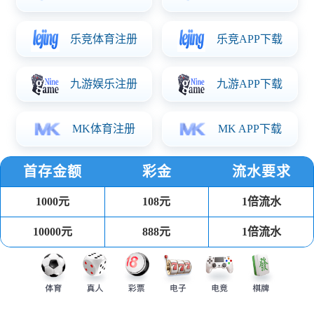
2026-06-08 15:03
29 次阅读
首页
/
体育快讯
北京时间昨夜，金州勇士在菲尼克斯客场以122比105
大胜太阳，全队打出赛季至今最酣畅淋漓的一战。这
场焦点战原本被视为西部季后赛级别的碰撞，却因斯
蒂芬·库里的神勇发挥早早失去悬念。库里全场三分球
12投8中，狂砍40分，不仅将自己本赛季的三分命中
率推向新高，更用一场教科书般的“射手盛宴”让太阳
主场球迷陷入沉寂。