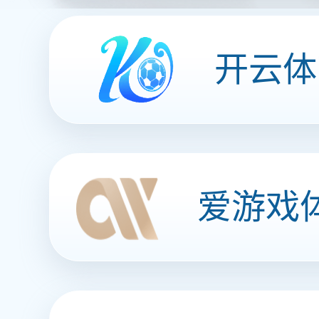
是巨星游戏，更是团队
年轻风暴如
阿根廷队历来以技术
反，他们年轻、体能
优势可能被削弱。此
中犯错。毕竟，面对一
犊不怕虎”不仅是马扎
线。
总而言之，马扎的“挑
轻的冲劲可以打破常规
清流。未来，当更多
这位传奇巨星，也将