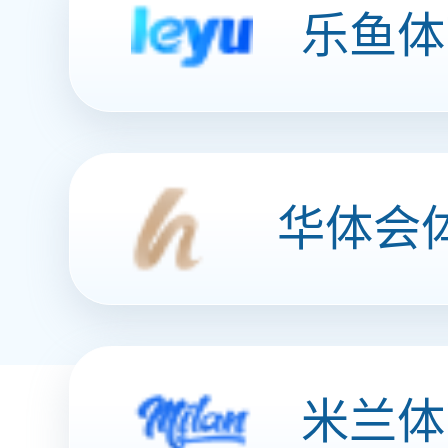
上一篇：
上海海港青训输出6人至中甲，居本…
热榜精选
#1
#2