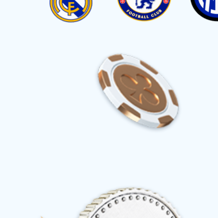
初生牛犊不
在即将迎来一场备受
一番惊人言论。他直言
牛犊不怕虎”的表态迅