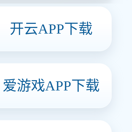
代挑战权威的典型姿态。
不足。马扎的球队则相
入乱战，阿根廷的控球
，迫使阿根廷队在比赛
战术层面看，“初生牛
，去撕开老牌劲旅的防
廷的强大，但他更相信年
经为足球世界注入了一股
来新的变数。而梅西，
。