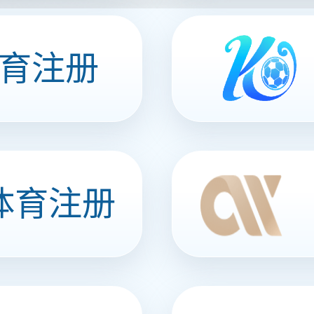
与意志的博弈。这种“初生牛犊不怕虎”的思维，恰恰是年轻一
何撼动传统强权？
细腻、战术成熟著称，但近年来也暴露出对高强度逼抢的适应性
充沛、移动迅速，擅长用全场跑动来打乱对手节奏。如果比赛进
外，马扎的言论或许还有更深一层的用意——通过制造舆论压力
个敢于公开叫板的对手，梅西和队友们很难不受到情绪影响。从
的个人态度，也可能是球队整体策略的缩影：用无所畏惧的进攻
衅”言论绝非一时冲动，而是精心策划的心理攻势。他深知阿根
。无论比赛结果如何，这种“初生牛犊不怕虎”的态度本身，已
像马扎这样的新人敢于向巨星叫板时，足球的竞争格局或许会迎
在一次又一次的挑战中，证明自己为何仍是那个不可撼动的王者