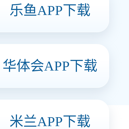
下一篇：
北京防守体系vs浙江进攻火力：雅尼
4