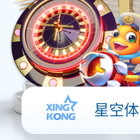
“挑衅”背后
马扎口中的“挑衅”并
或夸张的肢体语言来
言：“他们很会挑衅，
的心理战。对于马扎
他试图用“初生牛犊不
击败梅西：
击败梅西——这句话
并非毫无根据。他所
人更是在联赛中屡次上
量，而是通过整体压