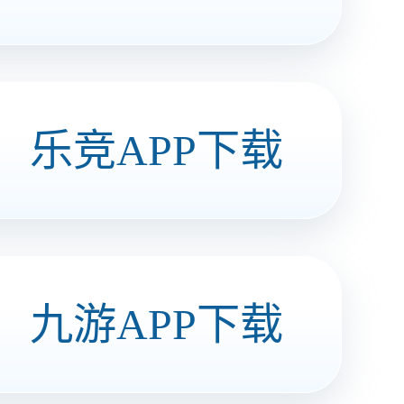
曼城英超四连冠，英格兰顶级
联赛历史
2026-07-19
推荐
爱游戏官方网站
爱游戏官方网站-爱游戏aiyouxi（中国） ✅eson推荐🌈
「2026好运滚滚」🔰全新官网正式上线🔰 成立于2017年
1月，注册资金8亿，是一家生产各类游戏软件和数字娱乐
容的开发厂家，是一家集科研、生产、销售为一体的游戏
品企业。爱游戏官方网站-爱游戏aiyouxi（中国）只有注
产品质量，才可以走得更远，才可以赢得未来。我们公司
优良的产品为广大客户提供游戏开发和数字娱乐服务以及
新型游戏制品！