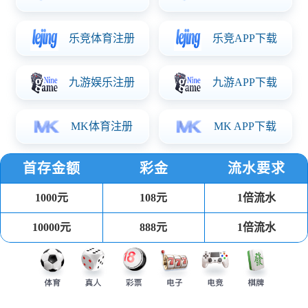
2026-06-08 15:02
30 次阅读
首页
/
体育快讯
随着2025年穿越火线国际邀请赛（CFS）的临近，国
内顶尖战队之间的竞争已进入白热化阶段。作为全球
最高水平的赛事之一，CFS不仅是荣誉的象征，更是
各战队展示战术深度和团队协作的终极舞台。目前，
CFPL（穿越火线职业联赛）的前四强战队正蓄势待
发，纷纷为争夺国际邀请赛的宝贵名额展开集训。结
合近期赛事表现和队伍实力分析，本文将对名额归属
进行前瞻性预测，为关注穿越火线国际邀请赛的观众
提供深度解读。