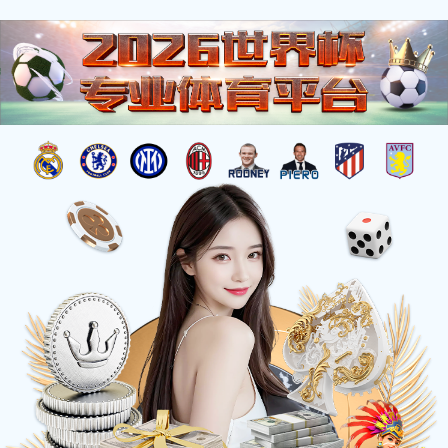
注册入口
全天更新 ·
爱游戏官方网站
赛事实时同步
无论您身在何处，
爱游戏官方网站APP
为您带来高
速、高清、稳定的观赛体验。
下载客户端
网页端访问