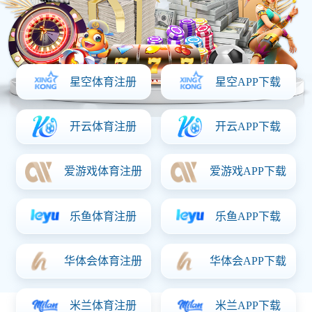
科达反手切削深度压制对手，埃文
斯侧身正手变直线成制胜关键