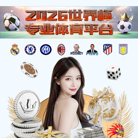
注册入口
全天更新 ·
爱游戏官方网站
赛事实时同步
无论您身在何处，
爱游戏官方网站APP
为您带来高
速、高清、稳定的观赛体验。
下载客户端
网页端访问